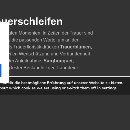
auerschleifen
tionalen Momenten. In Zeiten der Trauer sind
n stets die passenden Worte, um an den
. Als Trauerfloristik drücken
Trauerblumen,
.
chleifen Wertschätzung und Verbundenheit
.
chen der Anteilnahme.
Sargbouquet,
ufig fester Bestandteil der Trauerfeier.
Aumann Garten & Wohnen in Cloppenburg
um dir die bestmögliche Erfahrung auf unserer Website zu bieten.
n ganz nach Ihren Vorstellungen. Wir fertigen
bout which cookies we are using or switch them off in
settings
.
n und Trauerfeiern
aus Blumen, die zu Ihrem
e dem Verstorbenen und den Hinterbliebenen